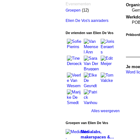
Evenementen
Organis
Geme
(12)
Groepen
Werkd
Elien De Vos's aanraders
PO
De vrienden van Elien De Vos
Prikbor
Je moet
Word li
Alles weergeven
Groepen van Elien De Vos
Medialabs,
makerspaces &…