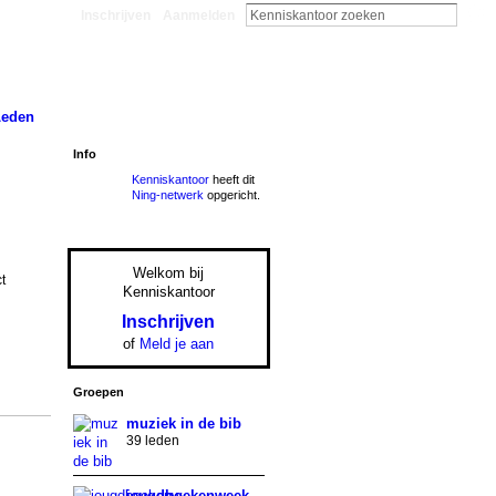
Inschrijven
Aanmelden
Leden
Info
Kenniskantoor
heeft dit
Ning-netwerk
opgericht.
Welkom bij
t
Kenniskantoor
Inschrijven
of
Meld je aan
Groepen
muziek in de bib
39 leden
jeugdboekenweek