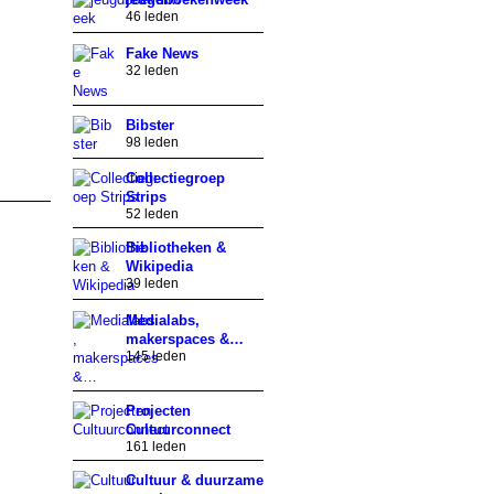
46 leden
Fake News
32 leden
Bibster
98 leden
Collectiegroep
Strips
52 leden
Bibliotheken &
Wikipedia
39 leden
Medialabs,
makerspaces &…
145 leden
Projecten
Cultuurconnect
161 leden
Cultuur & duurzame