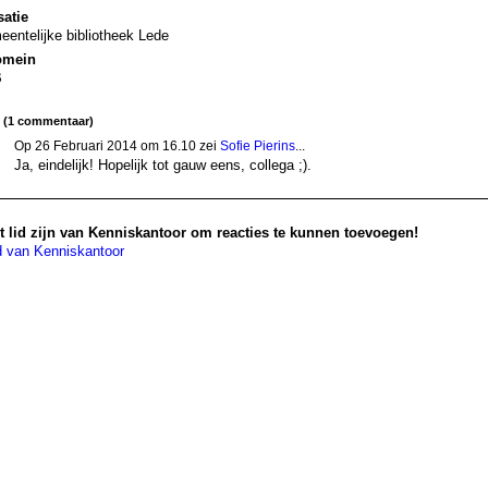
atie
entelijke bibliotheek Lede
omein
B
d (1 commentaar)
Op 26 Februari 2014 om 16.10 zei
Sofie Pierins
...
Ja, eindelijk! Hopelijk tot gauw eens, collega ;).
 lid zijn van Kenniskantoor om reacties te kunnen toevoegen!
d van Kenniskantoor