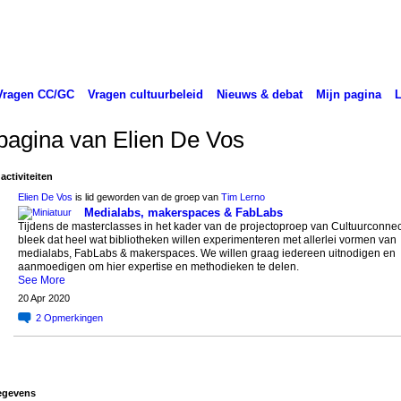
Vragen CC/GC
Vragen cultuurbeleid
Nieuws & debat
Mijn pagina
pagina van Elien De Vos
activiteiten
Elien De Vos
is lid geworden van de groep van
Tim Lerno
Medialabs, makerspaces & FabLabs
Tijdens de masterclasses in het kader van de projectoproep van Cultuurconnec
bleek dat heel wat bibliotheken willen experimenteren met allerlei vormen van
medialabs, FabLabs & makerspaces. We willen graag iedereen uitnodigen en
aanmoedigen om hier expertise en methodieken te delen.
See More
20 Apr 2020
2
Opmerkingen
egevens