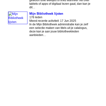
gewoon toffe weetjes of links wanneer het over
tablets of apps of digitaal lezen gaat, dan kan je
dit…
Mijn Bibliotheek lijsten
176 leden
Meest recente activiteit: 17 Jun 2025
In de Mijn Bibliotheek administratie kan je zelf
een selectie maken van titels uit je catalogus,
deze kan je aan jouw bibliotheekleden
aanbieden…