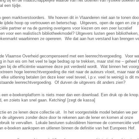
lang bij en de maatschappelijke waarde van het uitlenen van fysieke boeken d
l een tijdje.
en geen marktverstoorders. We hoeven dit in Vlaanderen niet aan te tonen doo
 de ijdele hoop op vertrouwen en beterschap. Uitgevers, open de ogen en zie p
le partner er na de gunning overigens voor kiezen om een zeer lucratief
en voor een realistisch bibliotheekmodel? Uitgevers lusten geen bibliotheken,
oekenmarkt waarbinnen ze opereren. Wie dat aan hun verstand kan brengen ve
r de Vlaamse Overheid gecompenseerd met een leenrechtvergoeding. Voor wa
g in hun eis om het veel te lage bedrag op te trekken, maar stel me – geheel t
agen bij de efficiëntie waarmee deze pot verdeeld wordt. Wat binnen het voorg
 extreem hoge leenrechtvergoeding die niet naar de auteurs vloeit, maar naar d
lke uitlening betalen (en deze keer veel teveel, i.p.v. veel te weinig) is dit m
estaande leenrechtvergoeding. Of durven de uitgevers dit anders zien?
an een e-boekenplatform is niets meer dan een download. Een druk op de kno
d, en zoiets kan snel gaan. Ketching! [zegt de kassa]
ectie en ze lenen deze collectie uit. In het voorgestelde model betalen we per
an de uitgevers zonder deze door te rekenen aan de lener en komen al onze
gebruik te vervallen. Lokale besturen subsidiëren hiermee de commerciële ver
dan e-boeken aankopen en uitlenen binnen de definitie van het Europees Hof.