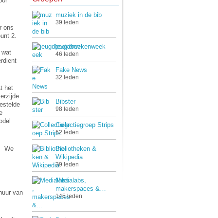
oor
muziek in de bib
39 leden
r ons
unt 2.
jeugdboekenweek
 wat
46 leden
rdient
Fake News
32 leden
t het
erzijde
Bibster
estelde
98 leden
e
odel
Collectiegroep Strips
52 leden
p. We
Bibliotheken &
Wikipedia
39 leden
Medialabs,
makerspaces &…
huur van
145 leden