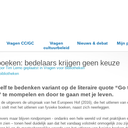
Vragen CC/GC
Vragen
Nieuws & debat
Mijn 
cultuurbeleid
boeken: bedelaars krijgen geen keuze
door
Tim Lerno
geplaatst in
Vragen voor bibliotheken
bibliotheken
lf te bedenken variant op de literaire quote “Go 
!” te mompelen en door te gaan met je leven.
 de uitgevers de uitspraak van het Europees Hof (2016), die het uitlenen van
ijk stelt met het uitlenen van fysieke boeken, naast zich neerleggen.
evers maar blijven rondpompen - ondanks een hele wereld vol met praktijken 
en zien – tonen heel duidelijk aan dat het vandaag volstrekt onmogelijk zou zi