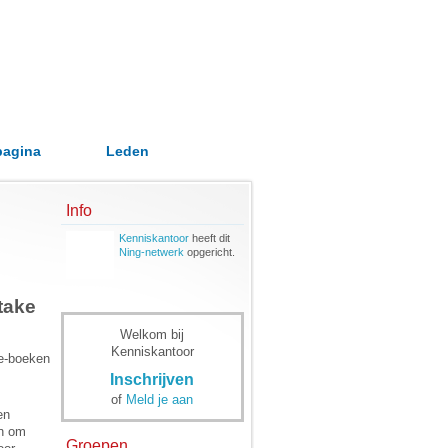
pagina
Leden
Info
Kenniskantoor
heeft dit
Ning-netwerk
opgericht.
take
Welkom bij
Kenniskantoor
 e-boeken
Inschrijven
of
Meld je aan
en
jn om
Groepen