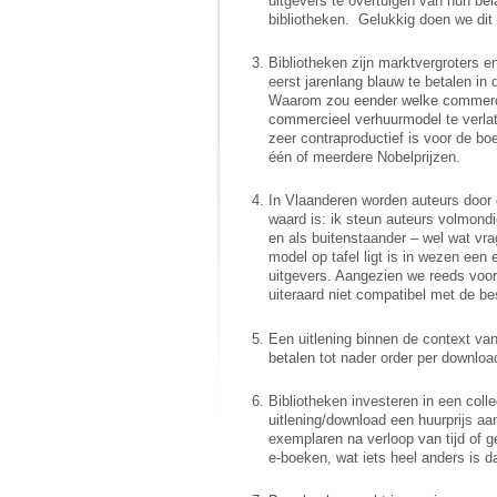
uitgevers te overtuigen van hun be
bibliotheken. Gelukkig doen we dit a
Bibliotheken zijn marktvergroters 
eerst jarenlang blauw te betalen in
Waarom zou eender welke commercië
commercieel verhuurmodel te verlat
zeer contraproductief is voor de b
één of meerdere Nobelprijzen.
In Vlaanderen worden auteurs doo
waard is: ik steun auteurs volmondi
en als buitenstaander – wel wat vr
model op tafel ligt is in wezen een
uitgevers. Aangezien we reeds voor e
uiteraard niet compatibel met de b
Een uitlening binnen de context v
betalen tot nader order per downloa
Bibliotheken investeren in een coll
uitlening/download een huurprijs a
exemplaren na verloop van tijd of 
e-boeken, wat iets heel anders is 