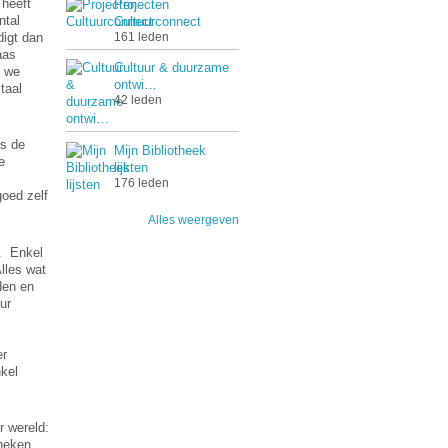
 heeft
Projecten
ntal
Cultuurconnect
digt dan
161 leden
aas
Cultuur & duurzame
s we
ontwi…
taal
42 leden
ls de
Mijn Bibliotheek
e
lijsten
n
176 leden
oed zelf
Alles weergeven
n. Enkel
lles wat
den en
ur
er
nkel
r wereld:
heken,