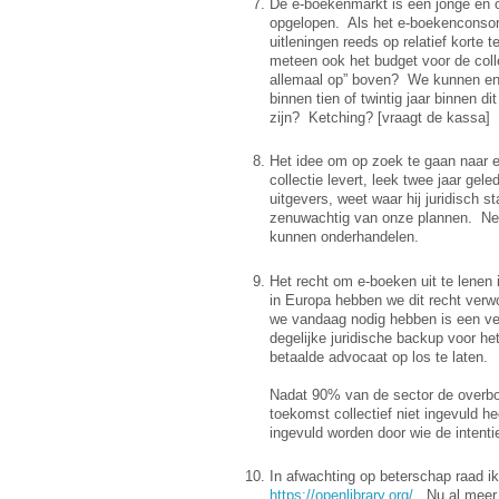
De e-boekenmarkt is een jonge en 
opgelopen. Als het e-boekenconsorti
uitleningen reeds op relatief korte 
meteen ook het budget voor de coll
allemaal op” boven? We kunnen en 
binnen tien of twintig jaar binnen 
zijn? Ketching? [vraagt de kassa]
Het idee om op zoek te gaan naar e
collectie levert, leek twee jaar gel
uitgevers, weet waar hij juridisch s
zenuwachtig van onze plannen. Nerg
kunnen onderhandelen.
Het recht om e-boeken uit te lenen 
in Europa hebben we dit recht ver
we vandaag nodig hebben is een ve
degelijke juridische backup voor he
betaalde advocaat op los te laten.
Nadat 90% van de sector de overbo
toekomst collectief niet ingevuld he
ingevuld worden door wie de intenti
In afwachting op beterschap raad ik
https://openlibrary.org/
Nu al meer d