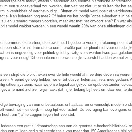
onvoorspelbare markt, waarin Vlaanderen een enorme historische achterstand
um een succesverhaal zou worden, dan valt het niet uit te sluiten dat het aa
termijn verdubbelt of verdrievoudigt. Binnen dit model verdubbelt of verdrievou
ectie. Kan iedereen nog mee? Of halen we het bordje “onze e-boeken zijn hel
zullen uiteraard marges voorzien, maar wat met het onvoorziene? En wat al
dit prijsmodel wakker worden in een wereld waarin 25% van onze uitleningen digi
en commerciële partner, die zowel het IT-gedeelte voor zijn rekening neemt a
eden een strak plan. Een sterke commerciële partner plooit niet voor onredelijk
taat en is ongevoelig voor politiek gelobby. Uitgevers werden twee jaar gelede
ens voor nodig! Dit onhaalbare en onwenselijke voorstel hadden we net zo g
is een strijd die bibliotheken over de hele wereld al meerdere decennia voere
worven. Vreemd genoeg hebben we er tot dusver helemaal niets mee gedaan. A
ilig uitleensysteem, waar we onze legaal aangekochte epub-bestanden uploa
t geval iemand zichzelf wijsmaakt dat hij er belang bij heeft om daar een te du
dige bevraging van een onbetaalbaar, onhaalbaar en onwenselijk model zond
eft wordt het – eindelijk – hoog tijd voor actie! De bevraging kan overigens e
e heeft om "ja" te zeggen tegen het voorstel.
 iedereen een gratis lidmaatschap aan van de grootste e-boekenbibliotheek te
an een miljoen gedigitaliseerde titels van meer dan 150 Amerikaanse bibliot