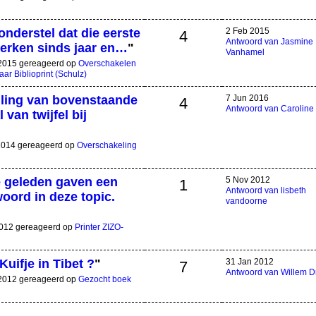
nderstel dat die eerste
2 Feb 2015
4
Antwoord van Jasmine
werken sinds jaar en…
"
Vanhamel
 2015 gereageerd op
Overschakelen
ar Biblioprint (Schulz)
lling van bovenstaande
7 Jun 2016
4
Antwoord van Caroline
van twijfel bij
 2014 gereageerd op
Overschakeling
 geleden gaven een
5 Nov 2012
1
Antwoord van lisbeth
woord in deze topic.
vandoorne
 2012 gereageerd op
Printer ZIZO-
Kuifje in Tibet ?
"
31 Jan 2012
7
Antwoord van Willem D
 2012 gereageerd op
Gezocht boek