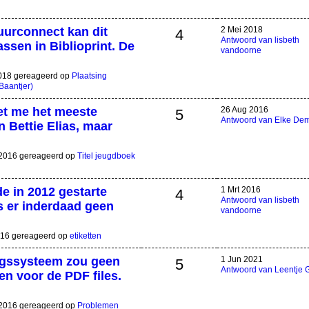
uurconnect kan dit
2 Mei 2018
4
Antwoord van lisbeth
ssen in Biblioprint. De
vandoorne
2018 gereageerd op
Plaatsing
Baantjer)
et me het meeste
26 Aug 2016
5
Antwoord van Elke De
 Bettie Elias, maar
g 2016 gereageerd op
Titel jeugdboek
e in 2012 gestarte
1 Mrt 2016
4
Antwoord van lisbeth
s er inderdaad geen
vandoorne
2016 gereageerd op
etiketten
ngssysteem zou geen
1 Jun 2021
5
Antwoord van Leentje 
n voor de PDF files.
b 2016 gereageerd op
Problemen