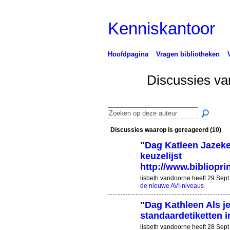
Kenniskantoor
Hoofdpagina
Vragen bibliotheken
Discussies va
Discussies waarop is gereageerd (10)
"
Dag Katleen Jazeker
keuzelijst
http://www.bibliopr
lisbeth vandoorne heeft 29 Sep
de nieuwe AVI-niveaus
"
Dag Kathleen Als j
standaardetiketten in
lisbeth vandoorne heeft 28 Sep