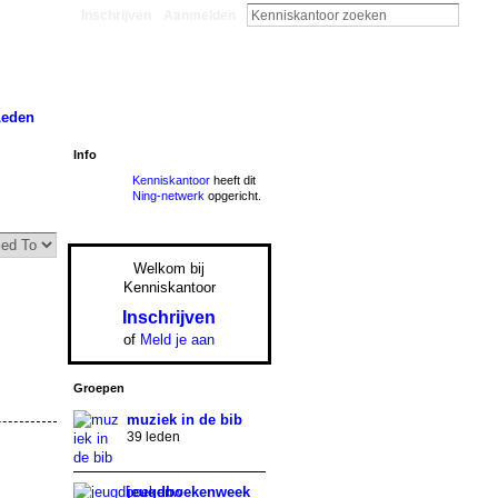
Inschrijven
Aanmelden
Leden
Info
Kenniskantoor
heeft dit
Ning-netwerk
opgericht.
Welkom bij
Kenniskantoor
Inschrijven
of
Meld je aan
Groepen
muziek in de bib
39 leden
jeugdboekenweek