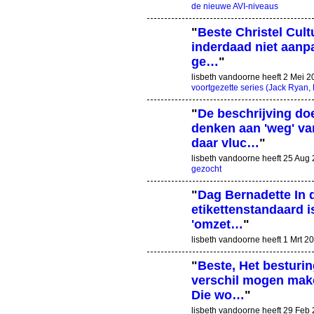
de nieuwe AVI-niveaus
"
Beste Christel Cult
inderdaad niet aanpa
ge…
"
lisbeth vandoorne heeft 2 Mei 
voortgezette series (Jack Ryan, 
"
De beschrijving do
denken aan 'weg' van
daar vluc…
"
lisbeth vandoorne heeft 25 Au
gezocht
"
Dag Bernadette In d
etikettenstandaard i
'omzet…
"
lisbeth vandoorne heeft 1 Mrt 
"
Beste, Het besturi
verschil mogen make
Die wo…
"
lisbeth vandoorne heeft 29 Fe