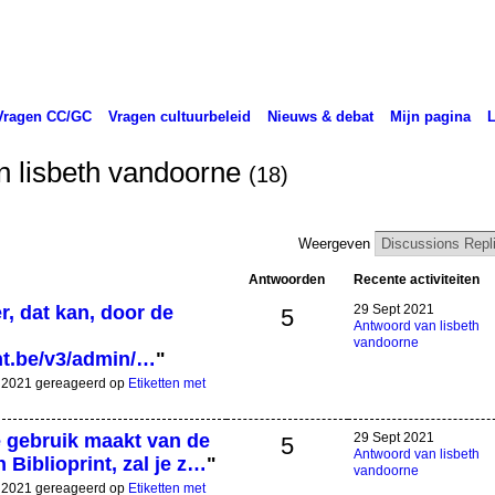
Vragen CC/GC
Vragen cultuurbeleid
Nieuws & debat
Mijn pagina
n lisbeth vandoorne
(18)
Weergeven
Antwoorden
Recente activiteiten
, dat kan, door de
29 Sept 2021
5
Antwoord van lisbeth
vandoorne
int.be/v3/admin/…
"
t 2021 gereageerd op
Etiketten met
e gebruik maakt van de
29 Sept 2021
5
Antwoord van lisbeth
 Biblioprint, zal je z…
"
vandoorne
t 2021 gereageerd op
Etiketten met