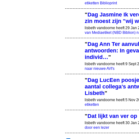
etiketten Biblioprint
"
Dag Jasmine Ik vero
zin moest zijn "wij 
lisbeth vandoorne heeft 29 Jan
van Mediaetiket (NBD Biblion) na
"
Dag Ann Ter aanvu
antwoorden: In geval 
individ…
"
lisbeth vandoorne heeft 9 Sept
naar nieuwe AVI's
"
Dag LucEen poosje
aantal collega's ant
Lisbeth
"
lisbeth vandoorne heeft 5 Nov
etiketten
"
Dat lijkt van ver op 
lisbeth vandoorne heeft 30 Jan
door een lezer