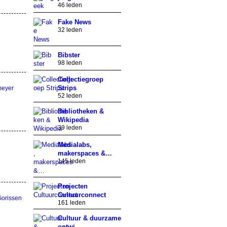
46 leden
Fake News
32 leden
Bibster
98 leden
Collectiegroep
Strips
meyer
52 leden
Bibliotheken &
Wikipedia
39 leden
Medialabs,
makerspaces &…
145 leden
Projecten
Cultuurconnect
Gorissen
161 leden
Cultuur & duurzame
ontwi…