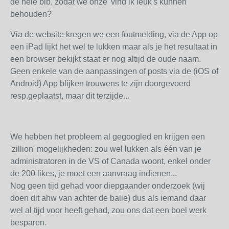
de hele bib, zodat we onze 'vind ik leuk's kunnen
behouden?
Via de website kregen we een foutmelding, via de App op
een iPad lijkt het wel te lukken maar als je het resultaat in
een browser bekijkt staat er nog altijd de oude naam.
Geen enkele van de aanpassingen of posts via de (iOS of
Android) App blijken trouwens te zijn doorgevoerd
resp.geplaatst, maar dit terzijde...
We hebben het probleem al gegoogled en krijgen een
'zillion' mogelijkheden: zou wel lukken als één van je
administratoren in de VS of Canada woont, enkel onder
de 200 likes, je moet een aanvraag indienen...
Nog geen tijd gehad voor diepgaander onderzoek (wij
doen dit ahw van achter de balie) dus als iemand daar
wel al tijd voor heeft gehad, zou ons dat een boel werk
besparen.