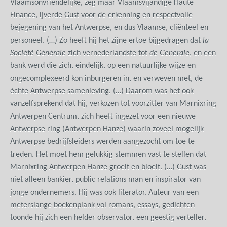
Vlaamsonvriendelijke, zeg maar Vlaamsvijandige Haute
Finance, ijverde Gust voor de erkenning en respectvolle
bejegening van het Antwerpse, en dus Vlaamse, cliënteel en
personeel. (…) Zo heeft hij het zijne ertoe bijgedragen dat
la
Société Générale
zich vernederlandste tot
de Generale
, en een
bank werd die zich, eindelijk, op een natuurlijke wijze en
ongecomplexeerd kon inburgeren in, en verweven met, de
échte Antwerpse samenleving. (…) Daarom was het ook
vanzelfsprekend dat hij, verkozen tot voorzitter van Marnixring
Antwerpen Centrum, zich heeft ingezet voor een nieuwe
Antwerpse ring (Antwerpen Hanze) waarin zoveel mogelijk
Antwerpse bedrijfsleiders werden aangezocht om toe te
treden. Het moet hem gelukkig stemmen vast te stellen dat
Marnixring Antwerpen Hanze groeit en bloeit. (…) Gust was
niet alleen bankier, public relations man en inspirator van
jonge ondernemers. Hij was ook literator. Auteur van een
meterslange boekenplank vol romans, essays, gedichten
toonde hij zich een helder observator, een geestig verteller,