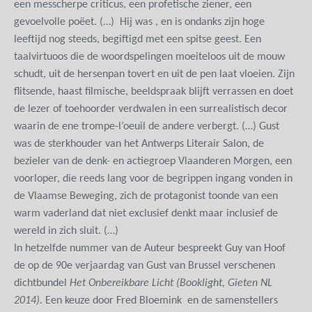
een messcherpe criticus, een profetische ziener, een
gevoelvolle poëet. (…) Hij was , en is ondanks zijn hoge
leeftijd nog steeds, begiftigd met een spitse geest. Een
taalvirtuoos die de woordspelingen moeiteloos uit de mouw
schudt, uit de hersenpan tovert en uit de pen laat vloeien. Zijn
flitsende, haast filmische, beeldspraak blijft verrassen en doet
de lezer of toehoorder verdwalen in een surrealistisch decor
waarin de ene trompe-l’oeuil de andere verbergt. (…) Gust
was de sterkhouder van het Antwerps Literair Salon, de
bezieler van de denk- en actiegroep Vlaanderen Morgen, een
voorloper, die reeds lang voor de begrippen ingang vonden in
de Vlaamse Beweging, zich de protagonist toonde van een
warm vaderland dat niet exclusief denkt maar inclusief de
wereld in zich sluit. (…)
In hetzelfde nummer van de Auteur bespreekt Guy van Hoof
de op de 90
e
verjaardag van Gust van Brussel verschenen
dichtbundel
Het Onbereikbare Licht (Booklight, Gieten NL
2014).
Een keuze door Fred Bloemink en de samenstellers