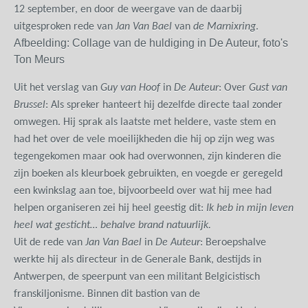
12 september, en door de weergave van de daarbij
uitgesproken rede van
Jan Van Bael
van
de Marnixring
.
Afbeelding: Collage van de huldiging in De Auteur, foto's
Ton Meurs
Uit het verslag van
Guy van Hoof
in
De Auteur
: Over
Gust van
Brussel
: Als spreker hanteert hij dezelfde directe taal zonder
omwegen. Hij sprak als laatste met heldere, vaste stem en
had het over de vele moeilijkheden die hij op zijn weg was
tegengekomen maar ook had overwonnen, zijn kinderen die
zijn boeken als kleurboek gebruikten, en voegde er geregeld
een kwinkslag aan toe, bijvoorbeeld over wat hij mee had
helpen organiseren zei hij heel geestig dit:
Ik heb in mijn leven
heel wat gesticht… behalve brand natuurlijk.
Uit de rede van
Jan Van Bael
in
De Auteur
: Beroepshalve
werkte hij als directeur in de Generale Bank, destijds in
Antwerpen, de speerpunt van een militant Belgicistisch
franskiljonisme. Binnen dit bastion van de