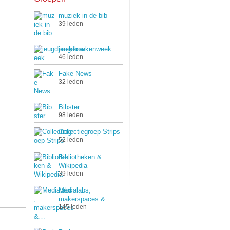
muziek in de bib
39 leden
jeugdboekenweek
46 leden
Fake News
32 leden
Bibster
98 leden
Collectiegroep Strips
52 leden
Bibliotheken &
Wikipedia
39 leden
Medialabs,
makerspaces &…
145 leden