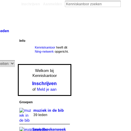
Inschrijven
Aanmelden
Leden
Info
Kenniskantoor
heeft dit
Ning-netwerk
opgericht.
Welkom bij
Kenniskantoor
Inschrijven
of
Meld je aan
Groepen
muziek in de bib
39 leden
jeugdboekenweek