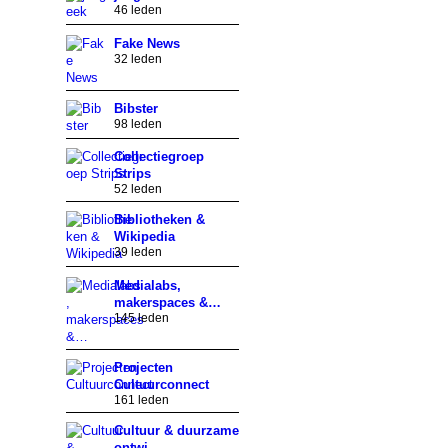
46 leden
Fake News
32 leden
Bibster
98 leden
Collectiegroep
Strips
52 leden
Bibliotheken &
Wikipedia
39 leden
Medialabs,
makerspaces &…
145 leden
Projecten
Cultuurconnect
161 leden
Cultuur & duurzame
ontwi…