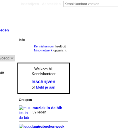
Inschrijven
Aanmelden
Leden
Info
Kenniskantoor
heeft dit
Ning-netwerk
opgericht.
Welkom bij
gië
Kenniskantoor
Inschrijven
of
Meld je aan
Groepen
muziek in de bib
39 leden
jeugdboekenweek