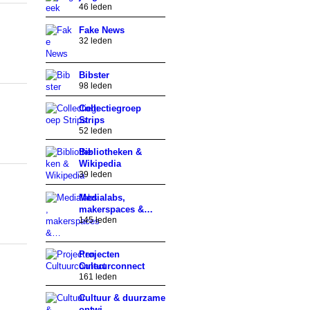
46 leden
Fake News
32 leden
Bibster
98 leden
Collectiegroep
Strips
52 leden
Bibliotheken &
Wikipedia
39 leden
Medialabs,
makerspaces &…
145 leden
Projecten
Cultuurconnect
161 leden
Cultuur & duurzame
ontwi…