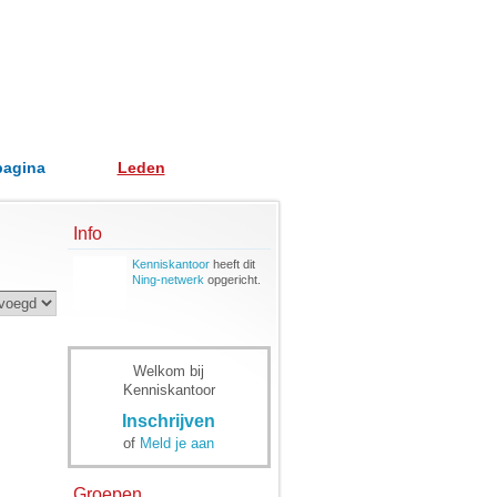
pagina
Leden
Info
Kenniskantoor
heeft dit
Ning-netwerk
opgericht.
Welkom bij
Kenniskantoor
Inschrijven
of
Meld je aan
Groepen