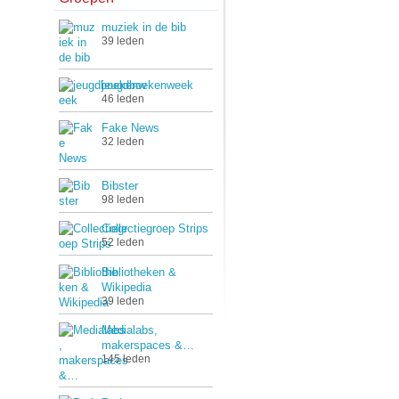
muziek in de bib
39 leden
jeugdboekenweek
46 leden
Fake News
32 leden
Bibster
98 leden
Collectiegroep Strips
52 leden
Bibliotheken &
Wikipedia
39 leden
Medialabs,
makerspaces &…
145 leden