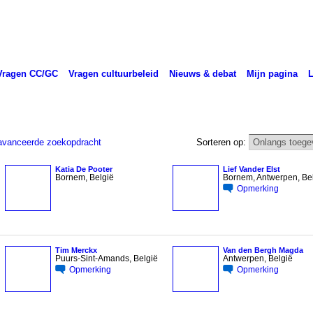
Vragen CC/GC
Vragen cultuurbeleid
Nieuws & debat
Mijn pagina
vanceerde zoekopdracht
Sorteren op:
Katia De Pooter
Lief Vander Elst
Bornem, België
Bornem, Antwerpen, Be
Opmerking
Tim Merckx
Van den Bergh Magda
Puurs-Sint-Amands, België
Antwerpen, België
Opmerking
Opmerking