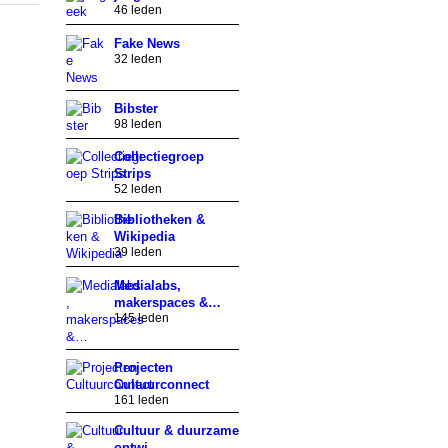
46 leden
Fake News
32 leden
Bibster
98 leden
Collectiegroep
Strips
52 leden
Bibliotheken &
Wikipedia
39 leden
Medialabs,
makerspaces &…
145 leden
Projecten
Cultuurconnect
161 leden
Cultuur & duurzame
ontwi…