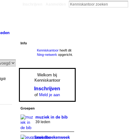
Inschrijven
Aanmelden
Leden
Info
Kenniskantoor
heeft dit
Ning-netwerk
opgericht.
Welkom bij
lgië
Kenniskantoor
Inschrijven
of
Meld je aan
Groepen
muziek in de bib
39 leden
jeugdboekenweek