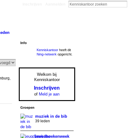
Inschrijven
Aanmelden
Leden
Info
Kenniskantoor
heeft dit
Ning-netwerk
opgericht.
Welkom bij
mburg,
Kenniskantoor
Inschrijven
of
Meld je aan
Groepen
muziek in de bib
39 leden
jeugdboekenweek