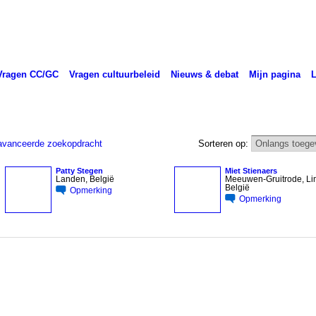
Vragen CC/GC
Vragen cultuurbeleid
Nieuws & debat
Mijn pagina
vanceerde zoekopdracht
Sorteren op:
Patty Stegen
Miet Stienaers
Landen, België
Meeuwen-Gruitrode, Li
België
Opmerking
Opmerking