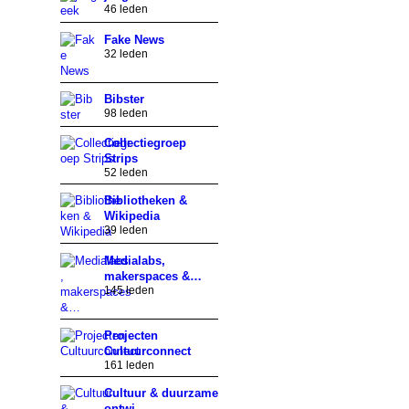
46 leden
Fake News
32 leden
Bibster
98 leden
Collectiegroep
Strips
52 leden
Bibliotheken &
Wikipedia
39 leden
Medialabs,
makerspaces &…
145 leden
Projecten
Cultuurconnect
161 leden
Cultuur & duurzame
ontwi…