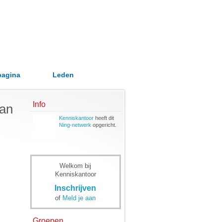
pagina
Leden
Info
aan
Kenniskantoor
heeft dit
Ning-netwerk
opgericht.
Welkom bij
Kenniskantoor
Inschrijven
of
Meld je aan
Groepen