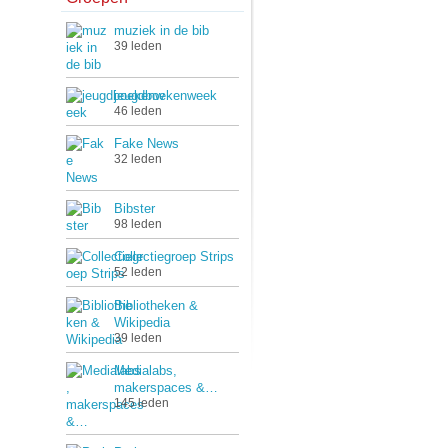
muziek in de bib
39 leden
jeugdboekenweek
46 leden
Fake News
32 leden
Bibster
98 leden
Collectiegroep Strips
52 leden
Bibliotheken &
Wikipedia
39 leden
Medialabs,
makerspaces &…
145 leden