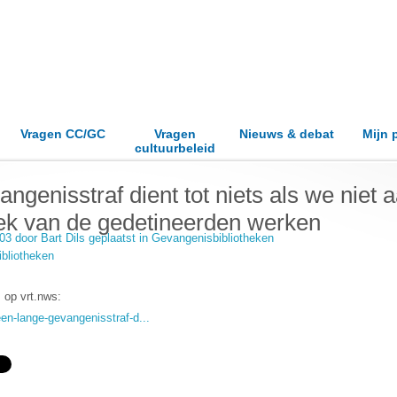
Vragen CC/GC
Vragen
Nieuws & debat
Mijn 
cultuurbeleid
ngenisstraf dient tot niets als we niet 
ek van de gedetineerden werken
03 door
Bart Dils
geplaatst in
Gevangenisbibliotheken
bliotheken
s op vrt.nws:
en-lange-gevangenisstraf-d...