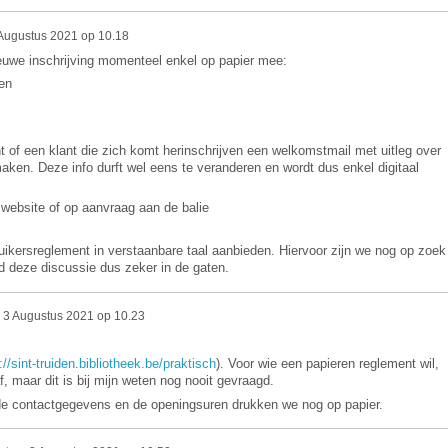
Augustus 2021 op 10.18
ieuwe inschrijving momenteel enkel op papier mee:
en
nt of een klant die zich komt herinschrijven een welkomstmail met uitleg over
aken. Deze info durft wel eens te veranderen en wordt dus enkel digitaal
 website of op aanvraag aan de balie
ikersreglement in verstaanbare taal aanbieden. Hiervoor zijn we nog op zoek
d deze discussie dus zeker in de gaten.
p
3 Augustus 2021 op 10.23
://sint-truiden.bibliotheek.be/praktisch
). Voor wie een papieren reglement wil,
, maar dit is bij mijn weten nog nooit gevraagd.
de contactgegevens en de openingsuren drukken we nog op papier.