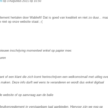
nt
op
3 Augustus 2021 op 10.50
glement hertalen door Wablieft! Dat is goed van kwaliteit en niet zo duur... maa
 niet op onze website staat ;-(
 nieuwe inschrijving momenteel enkel op papier mee:
uren
lant of een klant die zich komt herinschrijven een welkomstmail met uitleg ove
 maken. Deze info durft wel eens te veranderen en wordt dus enkel digitaal
de website of op aanvraag aan de balie
uikersreglement in verstaanbare taal aanbieden. Hiervoor zijn we nog op