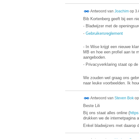
Antwoord van
Joachim
op
3 
Bib Kortenberg geeft bij een n
- Bladwijzer met de openingsur
-
Gebruikersreglement
- In Wise krijgt een nieuwe kla
MB en hoe een profiel aan te m
aangeboden.
- Privacyverklaring staat op de
We zouden wel graag ons gebru
naar leuke voorbeelden. Ik hou
Antwoord van
Steven Bok
o
Beste Lili
Bij ons staat alles online (
https
drukken we de internetpagina af
Enkel bladwijzers met daarop 