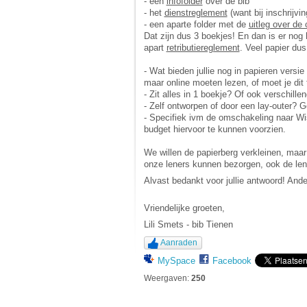
- een
infofolder
over de bib
- het
dienstreglement
(want bij inschrijvi
- een aparte folder met de
uitleg over de
Dat zijn dus 3 boekjes! En dan is er nog
apart
retributiereglement
. Veel papier dus
- Wat bieden jullie nog in papieren versi
maar online moeten lezen, of moet je dit
- Zit alles in 1 boekje? Of ook verschille
- Zelf ontworpen of door een lay-outer? G
- Specifiek ivm de omschakeling naar Wis
budget hiervoor te kunnen voorzien.
We willen de papierberg verkleinen, maar
onze leners kunnen bezorgen, ook de lene
Alvast bedankt voor jullie antwoord! Ande
Vriendelijke groeten,
Lili Smets - bib Tienen
Aanraden
MySpace
Facebook
Weergaven:
250