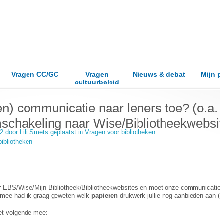
Vragen CC/GC
Vragen
Nieuws & debat
Mijn 
cultuurbeleid
n) communicatie naar leners toe? (o.a. 
mschakeling naar Wise/Bibliotheekwebsi
22 door
Lili Smets
geplaatst in
Vragen voor bibliotheken
bibliotheken
ar EBS/Wise/Mijn Bibliotheek/Bibliotheekwebsites en moet onze communicatie
ermee had ik graag geweten welk
papieren
drukwerk jullie nog aanbieden aan 
het volgende mee: