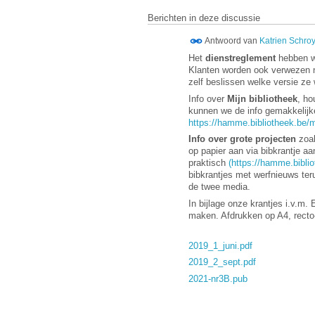
Berichten in deze discussie
Antwoord van
Katrien Schro
Het
dienstreglement
hebben we
Klanten worden ook verwezen na
zelf beslissen welke versie ze w
Info over
Mijn bibliotheek
, ho
kunnen we de info gemakkelijke
https://hamme.bibliotheek.be/mi
Info over grote projecten
zoal
op papier aan via bibkrantje aa
praktisch
(https://hamme.bibli
bibkrantjes met werfnieuws teru
de twee media.
In bijlage onze krantjes i.v.m. 
maken. Afdrukken op A4, recto-v
2019_1_juni.pdf
2019_2_sept.pdf
2021-nr3B.pub