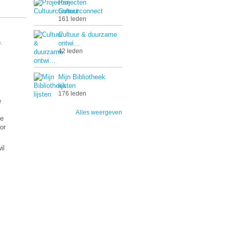
Projecten
Cultuurconnect
161 leden
Cultuur & duurzame
.
ontwi…
42 leden
Mijn Bibliotheek
lijsten
176 leden
e
Alles weergeven
ze
or
il