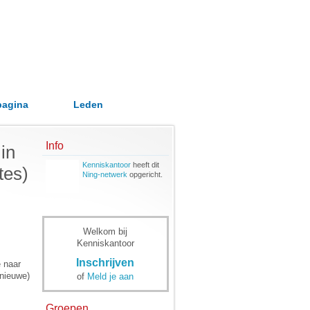
pagina
Leden
Info
in
Kenniskantoor
heeft dit
tes)
Ning-netwerk
opgericht.
Welkom bij
Kenniskantoor
Inschrijven
 naar
(nieuwe)
of
Meld je aan
Groepen