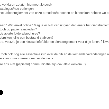
ng verklaren ze zich hiermee akkoord)
 catalogus/hoe verlengen
.
 het
uitleenreglement van onze e-readers/e-boeken
en binnenkort hebben we o
.
e aan? Wat enkel online? Mag je er bvb van uitgaan dat leners het dienstregle
 toch op papier aanbieden?
nde aparte folders/brochures?
ebruiken jullie een bestaand sjabloon?
e: voorzie je een nieuwe infofolder en dienstreglement voor ál je leners? Kwe
 toch ook nog alle essentiële info over de bib en de komende veranderingen a
rs voor wie internet geen evidentie is.
re tips ivm (papieren) communicatie zijn ook altijd welkom. :)