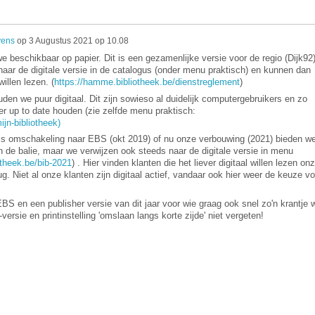
yens
op
3 Augustus 2021 op 10.08
 beschikbaar op papier. Dit is een gezamenlijke versie voor de regio (Dijk92)
ar de digitale versie in de catalogus (onder menu praktisch) en kunnen dan
illen lezen. (
https://hamme.bibliotheek.be/dienstreglement
)
uden we puur digitaal. Dit zijn sowieso al duidelijk computergebruikers en zo
r up to date houden (zie zelfde menu praktisch:
jn-bibliotheek)
s omschakeling naar EBS (okt 2019) of nu onze verbouwing (2021) bieden w
n de balie, maar we verwijzen ook steeds naar de digitale versie in menu
otheek.be/bib-2021
) . Hier vinden klanten die het liever digitaal willen lezen on
g. Niet al onze klanten zijn digitaal actief, vandaar ook hier weer de keuze vo
EBS en een publisher versie van dit jaar voor wie graag ook snel zo'n krantje w
ersie en printinstelling 'omslaan langs korte zijde' niet vergeten!