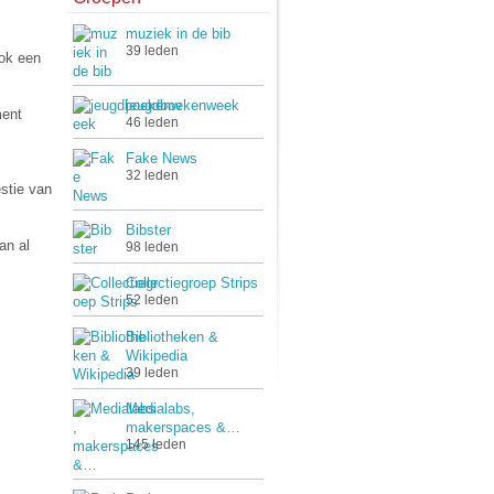
muziek in de bib
39 leden
ok een
jeugdboekenweek
ment
46 leden
Fake News
32 leden
stie van
Bibster
an al
98 leden
Collectiegroep Strips
52 leden
Bibliotheken &
Wikipedia
39 leden
Medialabs,
makerspaces &…
145 leden